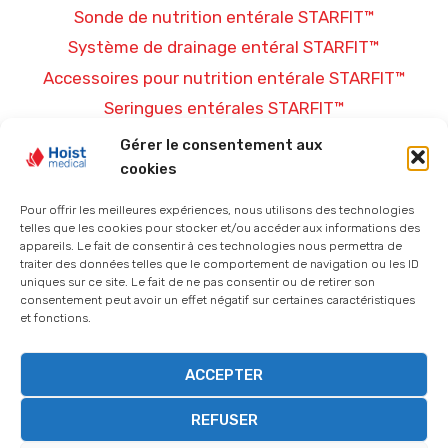
Sonde de nutrition entérale STARFIT™
Système de drainage entéral STARFIT™
Accessoires pour nutrition entérale STARFIT™
Seringues entérales STARFIT™
Gérer le consentement aux
PLUS D’INFORMATIONS
cookies
Conditions générales de vente
Pour offrir les meilleures expériences, nous utilisons des technologies
telles que les cookies pour stocker et/ou accéder aux informations des
Politique de confidentialité
appareils. Le fait de consentir à ces technologies nous permettra de
traiter des données telles que le comportement de navigation ou les ID
Mentions légales
uniques sur ce site. Le fait de ne pas consentir ou de retirer son
Politique de cookies (UE)
consentement peut avoir un effet négatif sur certaines caractéristiques
et fonctions.
ACCEPTER
© 2026 Hoist-Medical - Thème WordPress par
REFUSER
Kadence WP