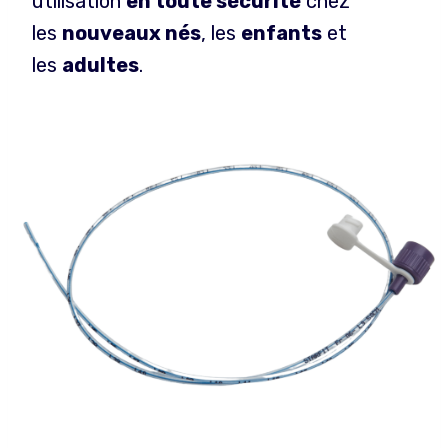
utilisation
en toute sécurité
chez
les
nouveaux nés
, les
enfants
et
les
adultes
.