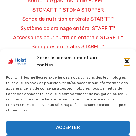
Bouton de gastrostomie PURFIT™
STOMAFIT ™ STOMA STOPPER
Sonde de nutrition entérale STARFIT™
Système de drainage entéral STARFIT™
Accessoires pour nutrition entérale STARFIT™
Seringues entérales STARFIT™
Gérer le consentement aux
PLUS D’INFORMATIONS
cookies
Conditions générales de vente
Pour offrir les meilleures expériences, nous utilisons des technologies
telles que les cookies pour stocker et/ou accéder aux informations des
Politique de confidentialité
appareils. Le fait de consentir à ces technologies nous permettra de
traiter des données telles que le comportement de navigation ou les ID
Mentions légales
uniques sur ce site. Le fait de ne pas consentir ou de retirer son
Politique de cookies (UE)
consentement peut avoir un effet négatif sur certaines caractéristiques
et fonctions.
ACCEPTER