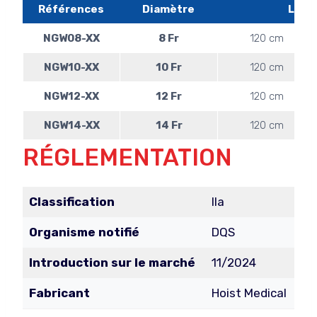
Références
Diamètre
Long
NGW08-XX
8 Fr
120 cm
NGW10-XX
10 Fr
120 cm
NGW12-XX
12 Fr
120 cm
NGW14-XX
14 Fr
120 cm
RÉGLEMENTATION
Classification
IIa
Organisme notifié
DQS
Introduction sur le marché
11/2024
Fabricant
Hoist Medical