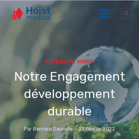
Aller
au
contenu
ACTUALITÉ HOIST
Notre Engagement
développement
durable
Par
Bernard Daurelle
23 février 2022